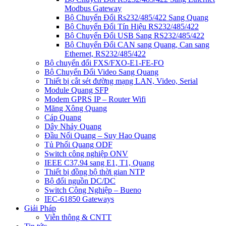
Modbus Gateway
Bộ Chuyển Đổi Rs232/485/422 Sang Quang
Bộ Chuyển Đổi Tín Hiệu RS232/485/422
Bộ Chuyển Đổi USB Sang RS232/485/422
Bộ Chuyển Đổi CAN sang Quang, Can sang
Ethernet, RS232/485/422
Bộ chuyển đổi FXS/FXO-E1-FE-FO
Bộ Chuyển Đổi Video Sang Quang
Thiết bị cắt sét đường mạng LAN, Video, Serial
Module Quang SFP
Modem GPRS IP – Router Wifi
Măng Xông Quang
Cáp Quang
Dây Nhảy Quang
Đầu Nối Quang – Suy Hao Quang
Tủ Phối Quang ODF
Switch công nghiệp ONV
IEEE C37.94 sang E1, T1, Quang
Thiết bị đồng bộ thời gian NTP
Bộ đổi nguồn DC/DC
Switch Công Nghiệp – Bueno
IEC-61850 Gateways
Giải Pháp
Viễn thông & CNTT