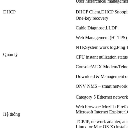
User hierarchical managemen
DHCP
DHCP Client,DHCP Snoopi
One-key recovery
Cable Diagnose,LLDP
Web Management (HTTPS)
NTP,System work log,Ping T
Quản lý
CPU instant utilization statu
Console/AUX Modem/Telne
Download & Management 
ONV NMS – smart network
Category 5 Ethernet network
Web browser: Mozilla Firefo
Microsoft Internet Explorer10
Hệ thống
TCP/IP, network adapter, an
Linux, or Mac OS X) install