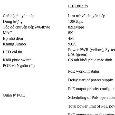
IEEE802.3x
Chế độ chuyển tiếp
Lưu trữ và chuyển tiếp
Dung lượng
128Gbps
Tốc độ chuyển tiếp @64byte
8.93Mpps
MAC
8K
Bộ nhớ đệm
4M
Khung Jumbo
9.6K
Power:PWR (yellow), System
LED chỉ thị
L/A (green)
Khôi phục switch
Có nút khôi phục mặc định
POE và Nguồn cấp
PoE working status
Delay start of power supply
PoE output priority configur
Quản lý POE
Scheduling of PoE operation
Total power limit of PoE po
PoE output power allocation,