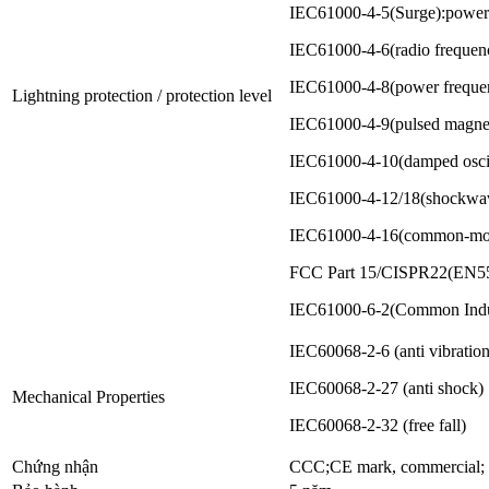
IEC61000-4-5(Surge):powe
IEC61000-4-6(radio freque
IEC61000-4-8(power frequen
Lightning protection / protection level
IEC61000-4-9(pulsed magne
IEC61000-4-10(damped osc
IEC61000-4-12/18(shockw
IEC61000-4-16(common-mode
FCC Part 15/CISPR22(EN55
IEC61000-6-2(Common Indus
IEC60068-2-6 (anti vibration
IEC60068-2-27 (anti shock)
Mechanical Properties
IEC60068-2-32 (free fall)
Chứng nhận
CCC;CE mark, commercial;