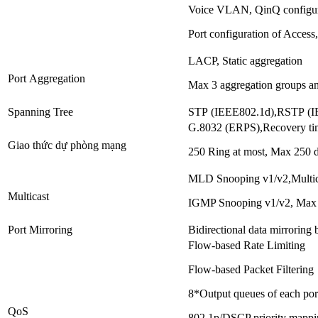
Voice VLAN, QinQ configur
Port configuration of Access
LACP, Static aggregation
Port Aggregation
Max 3 aggregation groups an
Spanning Tree
STP (IEEE802.1d),RSTP (
G.8032 (ERPS),Recovery tim
Giao thức dự phòng mạng
250 Ring at most, Max 250 de
MLD Snooping v1/v2,Mult
Multicast
IGMP Snooping v1/v2, Max 10
Port Mirroring
Bidirectional data mirroring 
Flow-based Rate Limiting
Flow-based Packet Filtering
8*Output queues of each por
QoS
802.1p/DSCP priority mappi