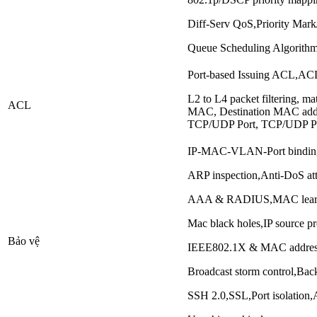
Diff-Serv QoS,Priority Mar
Queue Scheduling Algorit
Port-based Issuing ACL,AC
L2 to L4 packet filtering, m
ACL
MAC, Destination MAC addres
TCP/UDP Port, TCP/UDP Po
IP-MAC-VLAN-Port bindin
ARP inspection,Anti-DoS at
AAA & RADIUS,MAC learni
Mac black holes,IP source pr
Bảo vệ
IEEE802.1X & MAC address 
Broadcast storm control,Bac
SSH 2.0,SSL,Port isolation,