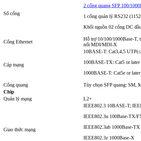
2 cổng quang SFP 100/100
Số cổng
1 cổng quản lý RS232 (1152
Khối nguồn 02 cổng DC đầu
Hỗ trợ 10/100/1000Base-T, tự
Cổng Ethernet
nối MDI/MDI-X
10BASE-T: Cat3,4,5 UTP(≤
100BASE-TX: Cat5 or later
Cáp mạng
1000BASE-T: Cat5e or late
Cổng quang
Tùy chọn SFP quang: SM,
Chip
Quản lý mạng
L2+
IEEE802.3 10BASE-T; IEEE
IEEE802.3u 100Base-TX/F
IEEE802.3ab 1000Base-TX
Giao thức mạng
IEEE802.3z 1000Base-X