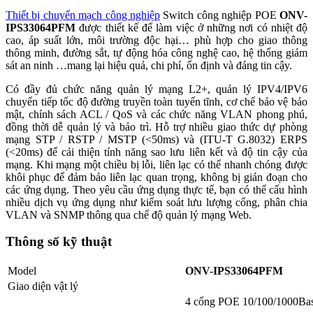
Thiết bị chuyển mạch công nghiệp
Switch công nghiệp POE
ONV-
IPS33064PFM
được thiết kế để làm việc ở những nơi có nhiệt độ
cao, áp suất lớn, môi trường độc hại… phù hợp cho giao thông
thông minh, đường sắt, tự động hóa công nghệ cao, hệ thống giám
sát an ninh …mang lại hiệu quả, chi phí, ổn định và đáng tin cậy.
Có đầy đủ chức năng quản lý mạng L2+, quản lý IPV4/IPV6
chuyển tiếp tốc độ đường truyền toàn tuyến tĩnh, cơ chế bảo vệ bảo
mật, chính sách ACL / QoS và các chức năng VLAN phong phú,
đồng thời dễ quản lý và bảo trì. Hỗ trợ nhiều giao thức dự phòng
mạng STP / RSTP / MSTP (<50ms) và (ITU-T G.8032) ERPS
(<20ms) để cải thiện tính năng sao lưu liên kết và độ tin cậy của
mạng. Khi mạng một chiều bị lỗi, liên lạc có thể nhanh chóng được
khôi phục để đảm bảo liên lạc quan trọng, không bị gián đoạn cho
các ứng dụng. Theo yêu cầu ứng dụng thực tế, bạn có thể cấu hình
nhiều dịch vụ ứng dụng như kiểm soát lưu lượng cổng, phân chia
VLAN và SNMP thông qua chế độ quản lý mạng Web.
Thông số kỹ thuật
Model
ONV-IPS33064PFM
Giao diện vật lý
4 cổng POE 10/100/1000Ba