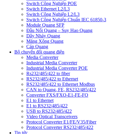
Switch Công Nghiệp POE
Switch Ethernet L2/L3
Switch Công Nghiệp L2/L3
Switch Công Nghiệp Chuẩn IEC 61850-3
Module Quang SFP
Đầu Nối Quang – Suy Hao Quang
Dây Nhảy Quang
Măng Xông Quang
Cáp Quang
Bộ chuyển đổi quang điện
Media Converter
Industrial Media Converter
Industrial Media Converter POE
Rs232/485/422 to fiber
RS232/485/422 to Ethernet
RS232/485/422 to Ethernet Modbus
CAN to Quang, FE, RS232/485/422
Converter FXS/FXO-E1-FE-FO
E1 to Ethernet
E1 to RS232/485/422
USB to RS232/485/422
Video Optical Transceivers
Protocol Converter E1/FE/V35/Fiber
Protocol Converter RS232/485/422
Tin tức