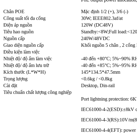
Chân POE
Mặc định 1/2 (+), 3/6 (-)
Công suất tối đa cổng
30W; IEEE802.3af/at
Điện áp nguồn
120W (DC48V)
Tiêu hao nguồn
Standby:<8W;Full load:<1
Nguồn cấp
240W/48VDC
Giao diện nguồn cấp
Khối nguồn 5 chân , 2 cổn
Điều kiện làm việc
Nhiệt độ/ độ ẩm làm việc
-40 đến +80°C; 5%~90% RH
Nhiệt độ/ độ ẩm lưu trữ
-40 đến +85°C; 5%~95% RH
Kích thước (L*W*H)
145*134.5*47.5mm
Trọng lượng
<0.6kg / <0.8kg
Cài đặt
Desktop, Din-rail
Tiêu chuẩn chất lượng công nghiệp
Port lightning protection: 6K
IEC61000-4-2(ESD):±8kV con
IEC61000-4-3(RS):10V/m(
IEC61000-4-4(EFT): power 