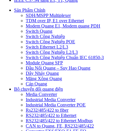
IEEE C37.94 sang E1, T1, Quang
Sản Phẩm Chính
SDH/MSPP Multiplexer
TDM over IP, E1 over Ethernet
Modem Quang E1, Modem quang PDH
Switch Quang
Switch Công Nghiệp
Switch Công Nghiệp POE
Switch Ethernet L2/L3
Switch Công Nghiệp L2/L3
Switch Công Nghiệp Chuẩn IEC 61850-3
Module Quang SFP
Đầu Nối Quang – Suy Hao Quang
Dây Nhảy Quang
Măng Xông Quang
Cáp Quang
Bộ chuyển đổi quang điện
Media Converter
Industrial Media Converter
Industrial Media Converter POE
Rs232/485/422 to fiber
RS232/485/422 to Ethernet
RS232/485/422 to Ethernet Modbus
CAN to Quang, FE, RS232/485/422