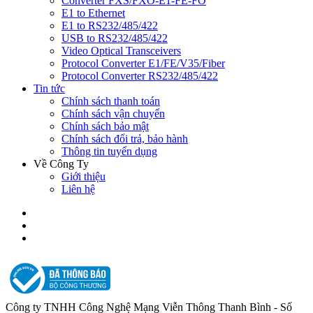
Converter FXS/FXO-E1-FE-FO
E1 to Ethernet
E1 to RS232/485/422
USB to RS232/485/422
Video Optical Transceivers
Protocol Converter E1/FE/V35/Fiber
Protocol Converter RS232/485/422
Tin tức
Chính sách thanh toán
Chính sách vận chuyển
Chính sách bảo mật
Chính sách đổi trả, bảo hành
Thông tin tuyển dụng
Về Công Ty
Giới thiệu
Liên hệ
Công ty TNHH Công Nghệ Mạng Viễn Thông Thanh Bình - Số