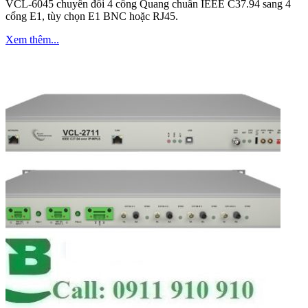
VCL-6045 chuyển đổi 4 cổng Quang chuẩn IEEE C37.94 sang 4
cổng E1, tùy chọn E1 BNC hoặc RJ45.
Xem thêm...