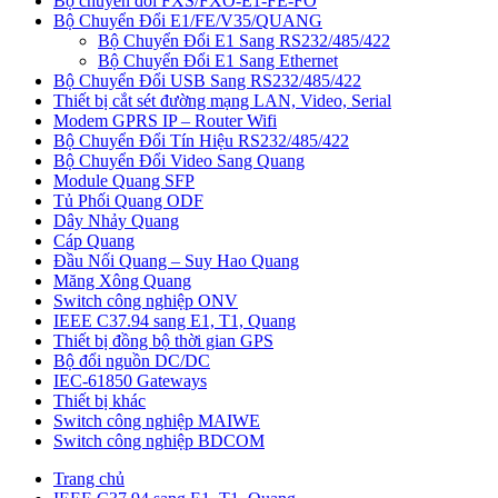
Bộ chuyển đổi FXS/FXO-E1-FE-FO
Bộ Chuyển Đổi E1/FE/V35/QUANG
Bộ Chuyển Đổi E1 Sang RS232/485/422
Bộ Chuyển Đổi E1 Sang Ethernet
Bộ Chuyển Đổi USB Sang RS232/485/422
Thiết bị cắt sét đường mạng LAN, Video, Serial
Modem GPRS IP – Router Wifi
Bộ Chuyển Đổi Tín Hiệu RS232/485/422
Bộ Chuyển Đổi Video Sang Quang
Module Quang SFP
Tủ Phối Quang ODF
Dây Nhảy Quang
Cáp Quang
Đầu Nối Quang – Suy Hao Quang
Măng Xông Quang
Switch công nghiệp ONV
IEEE C37.94 sang E1, T1, Quang
Thiết bị đồng bộ thời gian GPS
Bộ đổi nguồn DC/DC
IEC-61850 Gateways
Thiết bị khác
Switch công nghiệp MAIWE
Switch công nghiệp BDCOM
Trang chủ