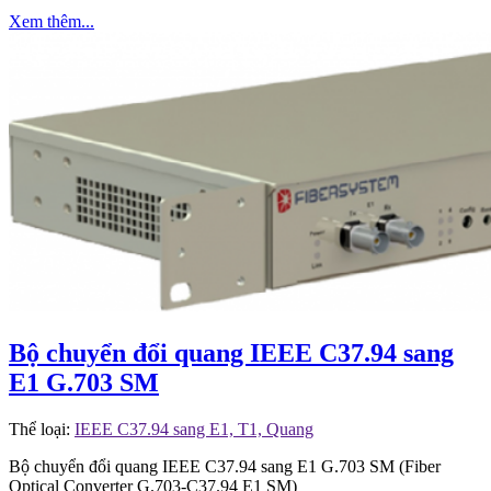
Xem thêm...
Bộ chuyển đổi quang IEEE C37.94 sang
E1 G.703 SM
Thể loại:
IEEE C37.94 sang E1, T1, Quang
Bộ chuyển đổi quang IEEE C37.94 sang E1 G.703 SM (Fiber
Optical Converter G.703-C37.94 E1 SM)