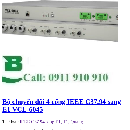
Bộ chuyển đổi 4 cổng IEEE C37.94 sang
E1 VCL-6045
Thể loại:
IEEE C37.94 sang E1, T1, Quang