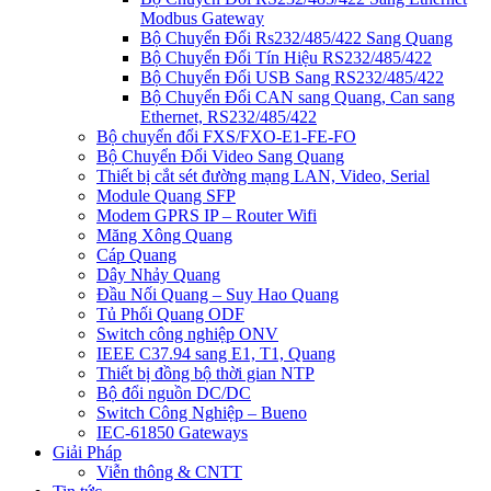
Modbus Gateway
Bộ Chuyển Đổi Rs232/485/422 Sang Quang
Bộ Chuyển Đổi Tín Hiệu RS232/485/422
Bộ Chuyển Đổi USB Sang RS232/485/422
Bộ Chuyển Đổi CAN sang Quang, Can sang
Ethernet, RS232/485/422
Bộ chuyển đổi FXS/FXO-E1-FE-FO
Bộ Chuyển Đổi Video Sang Quang
Thiết bị cắt sét đường mạng LAN, Video, Serial
Module Quang SFP
Modem GPRS IP – Router Wifi
Măng Xông Quang
Cáp Quang
Dây Nhảy Quang
Đầu Nối Quang – Suy Hao Quang
Tủ Phối Quang ODF
Switch công nghiệp ONV
IEEE C37.94 sang E1, T1, Quang
Thiết bị đồng bộ thời gian NTP
Bộ đổi nguồn DC/DC
Switch Công Nghiệp – Bueno
IEC-61850 Gateways
Giải Pháp
Viễn thông & CNTT