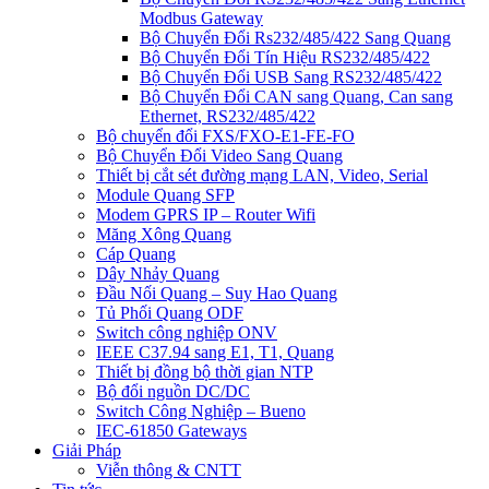
Modbus Gateway
Bộ Chuyển Đổi Rs232/485/422 Sang Quang
Bộ Chuyển Đổi Tín Hiệu RS232/485/422
Bộ Chuyển Đổi USB Sang RS232/485/422
Bộ Chuyển Đổi CAN sang Quang, Can sang
Ethernet, RS232/485/422
Bộ chuyển đổi FXS/FXO-E1-FE-FO
Bộ Chuyển Đổi Video Sang Quang
Thiết bị cắt sét đường mạng LAN, Video, Serial
Module Quang SFP
Modem GPRS IP – Router Wifi
Măng Xông Quang
Cáp Quang
Dây Nhảy Quang
Đầu Nối Quang – Suy Hao Quang
Tủ Phối Quang ODF
Switch công nghiệp ONV
IEEE C37.94 sang E1, T1, Quang
Thiết bị đồng bộ thời gian NTP
Bộ đổi nguồn DC/DC
Switch Công Nghiệp – Bueno
IEC-61850 Gateways
Giải Pháp
Viễn thông & CNTT