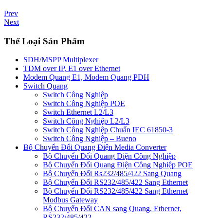
Prev
Next
Thể Loại Sản Phẩm
SDH/MSPP Multiplexer
TDM over IP, E1 over Ethernet
Modem Quang E1, Modem Quang PDH
Switch Quang
Switch Công Nghiệp
Switch Công Nghiệp POE
Switch Ethernet L2/L3
Switch Công Nghiệp L2/L3
Switch Công Nghiệp Chuẩn IEC 61850-3
Switch Công Nghiệp – Bueno
Bộ Chuyển Đổi Quang Điện Media Converter
Bộ Chuyển Đổi Quang Điện Công Nghiệp
Bộ Chuyển Đổi Quang Điện Công Nghiệp POE
Bộ Chuyển Đổi Rs232/485/422 Sang Quang
Bộ Chuyển Đổi RS232/485/422 Sang Ethernet
Bộ Chuyển Đổi RS232/485/422 Sang Ethernet
Modbus Gateway
Bộ Chuyển Đổi CAN sang Quang, Ethernet,
RS232/485/422