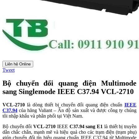
Liên hệ Online
Tweet
Bộ chuyển đổi quang điện Multimode
sang Singlemode
IEEE C37.94
VCL-2710
VCL-2710
là dòng thiết bị chuyển đổi quang điện chuẩn
IEEE
C37.94
của hãng Valiant – Ấn độ sản xuất và được công ty chúng
tôi nhập khẩu và phân phối tại Việt Nam.
Bộ chuyển đổi
VCL-2710
IEEE
C37.94 sang E1
là thiết bị truyền
dẫn chắc chắn, mạnh mẽ và hiệu quả cho các trạm điện (trạm phụ)
giúp chuyển đổi tín hiệu quang chuẩn IEEE C37.94 từ Multimode