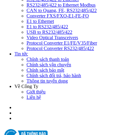
RS232/485/422 to Ethernet Modbus
CAN to Quang, FE, RS232/485/422
Converter FXS/FXO-E1-FE-FO
E1 to Ethernet
E1 to RS232/485/422
USB to RS232/485/422
Video Optical Transceivers
Protocol Converter E1/FE/V35/Fiber
Protocol Converter RS232/485/422
Tin tức
Chính sách thanh toán
Chính sách vận chuyển
Chính sách bảo mật
Chính sách đổi trả, bảo hành
Thông tin tuyển dụng
Về Công Ty
Giới thiệu
Liên hệ