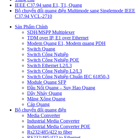
IEEE C37.94 sang E1, T1, Quang
Bộ chuyển đổi quang điện Multimode sang Singlemode IEEE
C37.94 VCL-2710
Sản Phẩm Chính
SDH/MSPP Multiplexer
TDM over IP, E1 over Ethernet
Modem Quang E1, Modem quang PDH
Switch Quang
Switch Công Nghiệp
Switch Công Nghiệp POE
Switch Ethernet L2/L3
Switch Công Nghiệp L2/L3
Switch Công Nghiệp Chuẩn IEC 61850-3
Module Quang SFP
Đầu Nối Quang – Suy Hao Quang
Dây Nhảy Quang
Măng Xông Quang
Cáp Quang
Bộ chuyển đổi quang điện
Media Converter
Industrial Media Converter
Industrial Media Converter POE
Rs232/485/422 to fiber
RS232/485/422 to Ethernet