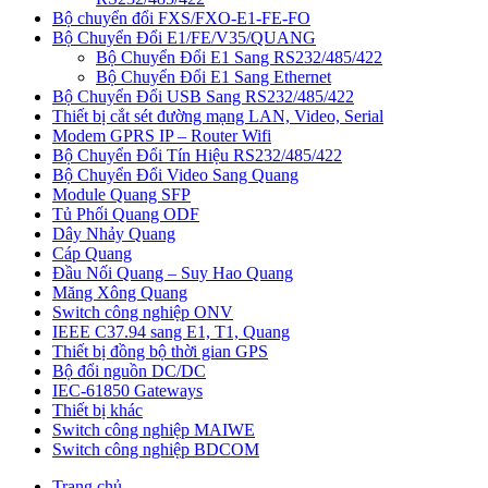
Bộ chuyển đổi FXS/FXO-E1-FE-FO
Bộ Chuyển Đổi E1/FE/V35/QUANG
Bộ Chuyển Đổi E1 Sang RS232/485/422
Bộ Chuyển Đổi E1 Sang Ethernet
Bộ Chuyển Đổi USB Sang RS232/485/422
Thiết bị cắt sét đường mạng LAN, Video, Serial
Modem GPRS IP – Router Wifi
Bộ Chuyển Đổi Tín Hiệu RS232/485/422
Bộ Chuyển Đổi Video Sang Quang
Module Quang SFP
Tủ Phối Quang ODF
Dây Nhảy Quang
Cáp Quang
Đầu Nối Quang – Suy Hao Quang
Măng Xông Quang
Switch công nghiệp ONV
IEEE C37.94 sang E1, T1, Quang
Thiết bị đồng bộ thời gian GPS
Bộ đổi nguồn DC/DC
IEC-61850 Gateways
Thiết bị khác
Switch công nghiệp MAIWE
Switch công nghiệp BDCOM
Trang chủ