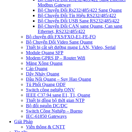
Modbus Gateway
Bộ Chuyển Đổi Rs232/485/422 Sang Quang
Bộ Chuyển Đổi Tín Hiệu RS232/485/422
Bộ Chuyển Đổi USB Sang RS232/485/422
Bộ Chuyển Đổi CAN sang Quang, Can sang
Ethernet, RS232/485/422
Bộ chuyển đổi FXS/FXO-E1-FE-FO
Bộ Chuyển Đổi Video Sang Quang
Thiết bị cắt sét đường mạng LAN, Video, Serial
Module Quang SFP
Modem GPRS IP – Router Wifi
Măng Xông Quang
Cáp Quang
Dây Nhảy Quang
Đầu Nối Quang – Suy Hao Quang
Tủ Phối Quang ODF
Switch công nghiệp ONV
IEEE C37.94 sang E1, T1, Quang
Thiết bị đồng bộ thời gian NTP
Bộ đổi nguồn DC/DC
Switch Công Nghiệp – Bueno
IEC-61850 Gateways
Giải Pháp
Viễn thông & CNTT