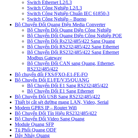
Switch Ethernet L2/L3
Switch Công Nghiệp L2/L3
Switch Công Nghiệp Chuẩn IEC 61850-3
Switch Công Nghiệp – Bueno
Bộ Chuyển Đổi Quang Điện Media Converter
Bộ Chuyển Đổi Quang Điện Công Nghiệp
Bộ Chuyển Đổi Quang Điện Công Nghiệp POE
Bộ Chuyển Đổi Rs232/485/422 Sang Quang
Bộ Chuyển Đổi RS232/485/422 Sang Ethernet
Bộ Chuyển Đổi RS232/485/422 Sang Ethernet
Modbus Gateway
Bộ Chuyển Đổi CAN sang Quang, Ethernet,
RS232/485/422
Bộ chuyển đổi FXS/FXO-E1-FE-FO
Bộ Chuyển Đổi E1/FE/V35/QUANG
Bộ Chuyển Đổi E1 Sang RS232/485/422
Bộ Chuyển Đổi E1 Sang Ethernet
Bộ Chuyển Đổi USB Sang RS232/485/422
Thiết bị cắt sét đường mạng LAN, Video, Serial
Modem GPRS IP – Router Wifi
Bộ Chuyển Đổi Tín Hiệu RS232/485/422
Bộ Chuyển Đổi Video Sang Quang
Module Quang SFP
Tủ Phối Quang ODF
Dây Nhảy Quang