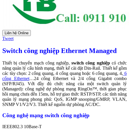
Liên hệ Online
Tweet
Switch công nghiệp
Ethernet Managed
Thiết bị chuyển mạch công nghiệp,
switch công nghiệp
có chức
năng quản lý cấu hình mạng, thiết kế cài đặt Din-Rail. Thiết kế gồm
các tùy chọn: 2 cổng quang, 4 cổng quang hoặc 6 cổng quang, 4,
6
cổng Ethernet
…24 cổng Ethernet và 2/4 cổng Gigabit combo
(SFP/RJ45). Với đầy đủ chức năng của một switch quản lý
(Managed): công nghệ dự phòng mạng RingOn™, thời gian phục
hồi mạng chưa đến 15ms, hỗ trợ giao thức RSTP/STP, các tính năng
quản lý mạng phong phú: QoS, IGMP snooping/GMRP, VLAN,
SNMP V1/V2/V3. Thiết kế nguồn dự phòng AC/DC.
Công nghệ mạng switch công nghiệp
IEEE802.3 10Base-T