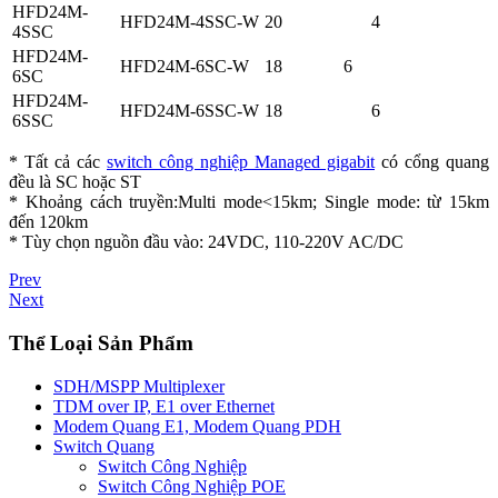
HFD24M-
HFD24M-4SSC-W
20
4
4SSC
HFD24M-
HFD24M-6SC-W
18
6
6SC
HFD24M-
HFD24M-6SSC-W
18
6
6SSC
* Tất cả các
switch công nghiệp Managed gigabit
có cổng quang
đều là SC hoặc ST
* Khoảng cách truyền:Multi mode<15km; Single mode: từ 15km
đến 120km
* Tùy chọn nguồn đầu vào: 24VDC, 110-220V AC/DC
Prev
Next
Thể Loại Sản Phẩm
SDH/MSPP Multiplexer
TDM over IP, E1 over Ethernet
Modem Quang E1, Modem Quang PDH
Switch Quang
Switch Công Nghiệp
Switch Công Nghiệp POE