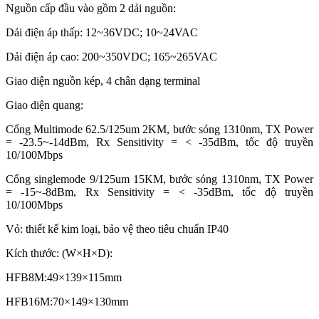
Nguồn cấp đầu vào gồm 2 dải nguồn:
Dải điện áp thấp: 12~36VDC; 10~24VAC
Dải điện áp cao: 200~350VDC; 165~265VAC
Giao diện nguồn kép, 4 chân dạng terminal
Giao diện quang:
Cổng Multimode 62.5/125um 2KM, bước sóng 1310nm, TX Power
= -23.5~-14dBm, Rx Sensitivity = < -35dBm, tốc độ truyền
10/100Mbps
Cổng singlemode 9/125um 15KM, bước sóng 1310nm, TX Power
= -15~-8dBm, Rx Sensitivity = < -35dBm, tốc độ truyền
10/100Mbps
Vỏ: thiết kế kim loại, bảo vệ theo tiêu chuẩn IP40
Kích thước: (W×H×D):
HFB8M:49×139×115mm
HFB16M:70×149×130mm