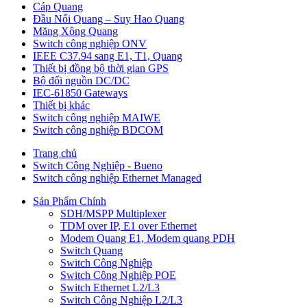
Cáp Quang
Đầu Nối Quang – Suy Hao Quang
Măng Xông Quang
Switch công nghiệp ONV
IEEE C37.94 sang E1, T1, Quang
Thiết bị đồng bộ thời gian GPS
Bộ đổi nguồn DC/DC
IEC-61850 Gateways
Thiết bị khác
Switch công nghiệp MAIWE
Switch công nghiệp BDCOM
Trang chủ
Switch Công Nghiệp - Bueno
Switch công nghiệp Ethernet Managed
Sản Phẩm Chính
SDH/MSPP Multiplexer
TDM over IP, E1 over Ethernet
Modem Quang E1, Modem quang PDH
Switch Quang
Switch Công Nghiệp
Switch Công Nghiệp POE
Switch Ethernet L2/L3
Switch Công Nghiệp L2/L3