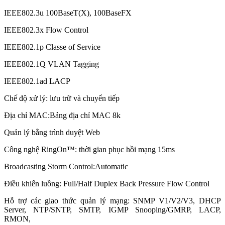
IEEE802.3u 100BaseT(X), 100BaseFX
IEEE802.3x Flow Control
IEEE802.1p Classe of Service
IEEE802.1Q VLAN Tagging
IEEE802.1ad LACP
Chế độ xử lý: lưu trữ và chuyển tiếp
Địa chỉ MAC:Bảng địa chỉ MAC 8k
Quản lý bằng trình duyệt Web
Công nghệ RingOn™: thời gian phục hồi mạng 15ms
Broadcasting Storm Control:Automatic
Điều khiển luồng: Full/Half Duplex Back Pressure Flow Control
Hỗ trợ các giao thức quản lý mạng: SNMP V1/V2/V3, DHCP
Server, NTP/SNTP, SMTP, IGMP Snooping/GMRP, LACP,
RMON,