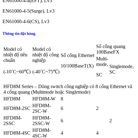
EN61000-4-4(EFT), Lv3
EN61000-4-5(Surge), Lv3
EN61000-4-6(CS), Lv3
Thông tin đặt hàng
Số cổng quang
Model có
Model có
100BaseFX
nhiệt độ tiêu
nhiệt độ công
Số cổng Ethernet
Multi-
chuẩn
nghiệp
mode,
10/100BaseT(X)
Singlemode,
(-10˚C~60℃)
(-40˚C~75℃)
SC
SC
HFD8M Series – Dòng switch công nghiệp có 8 cổng Ethernet và
4 cổng quang (Multimode hoặc Singlemode)
HFD8M
HFD8M-W
8
HFD8M-
HFD8M-2SC
6
2
2SC-W
HFD8M-
HFD8M-
6
2
2SSC
2SSC-W
HFD8M-
HFD8M-4SC
4
4
4SC-W