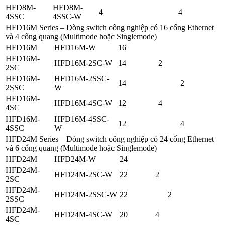
HFD8M-
HFD8M-
4
4
4SSC
4SSC-W
HFD16M Series – Dòng switch công nghiệp có 16 cổng Ethernet
và 4 cổng quang (Multimode hoặc Singlemode)
HFD16M
HFD16M-W
16
HFD16M-
HFD16M-2SC-W
14
2
2SC
HFD16M-
HFD16M-2SSC-
14
2
2SSC
W
HFD16M-
HFD16M-4SC-W
12
4
4SC
HFD16M-
HFD16M-4SSC-
12
4
4SSC
W
HFD24M Series – Dòng switch công nghiệp có 24 cổng Ethernet
và 6 cổng quang (Multimode hoặc Singlemode)
HFD24M
HFD24M-W
24
HFD24M-
HFD24M-2SC-W
22
2
2SC
HFD24M-
HFD24M-2SSC-W
22
2
2SSC
HFD24M-
HFD24M-4SC-W
20
4
4SC