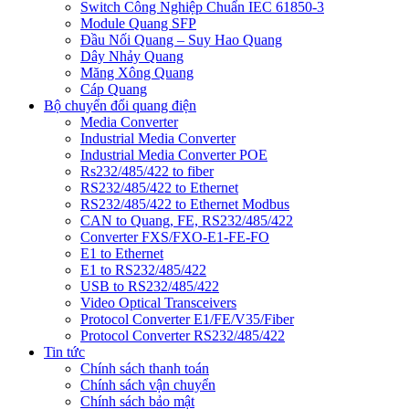
Switch Công Nghiệp Chuẩn IEC 61850-3
Module Quang SFP
Đầu Nối Quang – Suy Hao Quang
Dây Nhảy Quang
Măng Xông Quang
Cáp Quang
Bộ chuyển đổi quang điện
Media Converter
Industrial Media Converter
Industrial Media Converter POE
Rs232/485/422 to fiber
RS232/485/422 to Ethernet
RS232/485/422 to Ethernet Modbus
CAN to Quang, FE, RS232/485/422
Converter FXS/FXO-E1-FE-FO
E1 to Ethernet
E1 to RS232/485/422
USB to RS232/485/422
Video Optical Transceivers
Protocol Converter E1/FE/V35/Fiber
Protocol Converter RS232/485/422
Tin tức
Chính sách thanh toán
Chính sách vận chuyển
Chính sách bảo mật