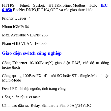
HTTPS, Telnet, Syslog, HTTP,Profinet,Modbus TCP,
IEC-
61850
,BacNet,DNP3,IEC104,OPC và các giao thức khác.
Priority Queues: 4
Nhóm IGMP: 64
Max. Available VLANs: 256
Phạm vi ID VLAN: 1~4096
Giao diện
switch công nghiệp
Cổng
Ethernet
10/100Base(X) giao diện RJ45, chế độ tự động
tương thích
Cổng quang 100BaseFX, đầu nối SC hoặc ST , Single-Mode hoặc
Multi-Mode
Đèn LED chỉ thị: nguồn, tình trạng cổng
Cổng quản lý:DB9 male
Cảnh báo đầu ra: Relay, Standard 2 Pin, 0.5A@24VDC