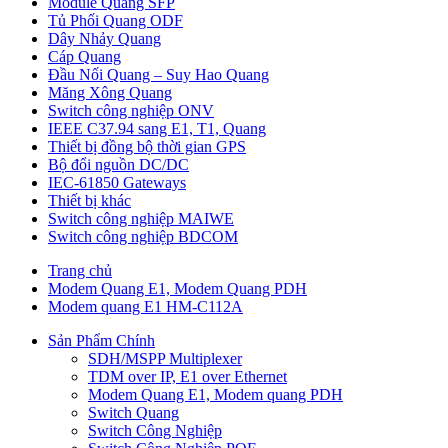
Module Quang SFP
Tủ Phối Quang ODF
Dây Nhảy Quang
Cáp Quang
Đầu Nối Quang – Suy Hao Quang
Măng Xông Quang
Switch công nghiệp ONV
IEEE C37.94 sang E1, T1, Quang
Thiết bị đồng bộ thời gian GPS
Bộ đổi nguồn DC/DC
IEC-61850 Gateways
Thiết bị khác
Switch công nghiệp MAIWE
Switch công nghiệp BDCOM
Trang chủ
Modem Quang E1, Modem Quang PDH
Modem quang E1 HM-C112A
Sản Phẩm Chính
SDH/MSPP Multiplexer
TDM over IP, E1 over Ethernet
Modem Quang E1, Modem quang PDH
Switch Quang
Switch Công Nghiệp