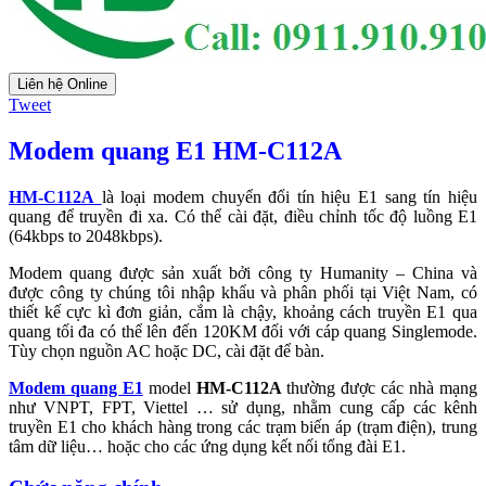
Liên hệ Online
Tweet
Modem quang E1 HM-C112A
HM-C112A
là loại modem chuyển đổi tín hiệu E1 sang tín hiệu
quang để truyền đi xa. Có thể cài đặt, điều chỉnh tốc độ luồng E1
(64kbps to 2048kbps).
Modem quang được sản xuất bởi công ty Humanity – China và
được công ty chúng tôi nhập khẩu và phân phối tại Việt Nam, có
thiết kế cực kì đơn giản, cắm là chậy, khoảng cách truyền E1 qua
quang tối đa có thể lên đến 120KM đối với cáp quang Singlemode.
Tùy chọn nguồn AC hoặc DC, cài đặt để bàn.
Modem quang E1
model
HM-C112A
thường được các nhà mạng
như VNPT, FPT, Viettel … sử dụng, nhằm cung cấp các kênh
truyền E1 cho khách hàng trong các trạm biến áp (trạm điện), trung
tâm dữ liệu… hoặc cho các ứng dụng kết nối tổng đài E1.