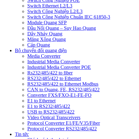
Switch Công Nghiệp POE
Switch Ethernet L2/L3
Switch Công Nghiệp L2/L3
Switch Công Nghiệp Chuẩn IEC 61850-3
Module Quang SFP
Đầu Nối Quang – Suy Hao Quang
Dây Nhảy Quang
Măng Xông Quang
Cáp Quang
Bộ chuyển đổi quang điện
Media Converter
Industrial Media Converter
Industrial Media Converter POE
Rs232/485/422 to fiber
RS232/485/422 to Ethernet
RS232/485/422 to Ethernet Modbus
CAN to Quang, FE, RS232/485/422
Converter FXS/FXO-E1-FE-FO
E1 to Ethernet
E1 to RS232/485/422
USB to RS232/485/422
Video Optical Transceivers
Protocol Converter E1/FE/V35/Fiber
Protocol Converter RS232/485/422
Tin tức