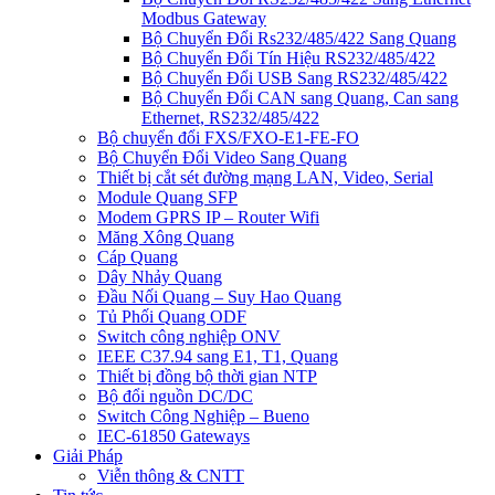
Modbus Gateway
Bộ Chuyển Đổi Rs232/485/422 Sang Quang
Bộ Chuyển Đổi Tín Hiệu RS232/485/422
Bộ Chuyển Đổi USB Sang RS232/485/422
Bộ Chuyển Đổi CAN sang Quang, Can sang
Ethernet, RS232/485/422
Bộ chuyển đổi FXS/FXO-E1-FE-FO
Bộ Chuyển Đổi Video Sang Quang
Thiết bị cắt sét đường mạng LAN, Video, Serial
Module Quang SFP
Modem GPRS IP – Router Wifi
Măng Xông Quang
Cáp Quang
Dây Nhảy Quang
Đầu Nối Quang – Suy Hao Quang
Tủ Phối Quang ODF
Switch công nghiệp ONV
IEEE C37.94 sang E1, T1, Quang
Thiết bị đồng bộ thời gian NTP
Bộ đổi nguồn DC/DC
Switch Công Nghiệp – Bueno
IEC-61850 Gateways
Giải Pháp
Viễn thông & CNTT