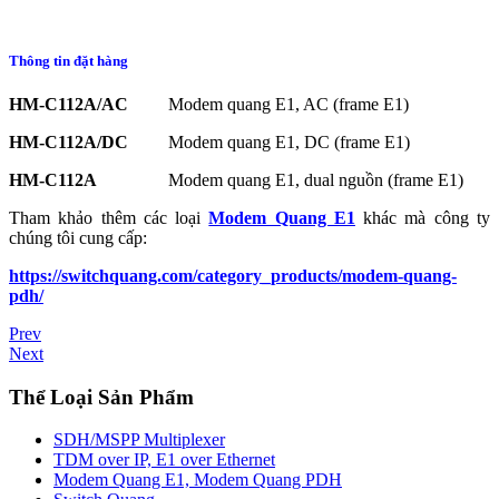
Thông tin đặt hàng
HM-C112A/AC
Modem quang E1, AC (frame E1)
HM-C112A/DC
Modem quang E1, DC (frame E1)
HM-C112A
Modem quang E1, dual nguồn (frame E1)
Tham khảo thêm các loại
Modem Quang E1
khác mà công ty
chúng tôi cung cấp:
https://switchquang.com/category_products/modem-quang-
pdh/
Prev
Next
Thể Loại Sản Phẩm
SDH/MSPP Multiplexer
TDM over IP, E1 over Ethernet
Modem Quang E1, Modem Quang PDH