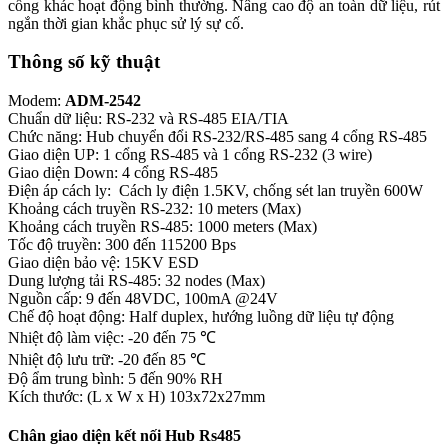
cổng khác hoạt động bình thường. Nâng cao độ an toàn dữ liệu, rút
ngắn thời gian khắc phục sử lý sự cố.
Thông số kỹ thuật
Modem:
ADM-2542
Chuẩn dữ liệu: RS-232 và RS-485 EIA/TIA
Chức năng: Hub chuyển đổi RS-232/RS-485 sang 4 cổng RS-485
Giao diện UP: 1 cổng RS-485 và 1 cổng RS-232 (3 wire)
Giao diện Down: 4 cổng RS-485
Điện áp cách ly: Cách ly điện 1.5KV, chống sét lan truyền 600W
Khoảng cách truyền RS-232: 10 meters (Max)
Khoảng cách truyền RS-485: 1000 meters (Max)
Tốc độ truyền: 300 đến 115200 Bps
Giao diện bảo vệ: 15KV ESD
Dung lượng tải RS-485: 32 nodes (Max)
Nguồn cấp: 9 đến 48VDC, 100mA @24V
Chế độ hoạt động: Half duplex, hướng luồng dữ liệu tự động
Nhiệt độ làm việc: -20 đến 75 ℃
Nhiệt độ lưu trữ: -20 đến 85 ℃
Độ ẩm trung bình: 5 đến 90% RH
Kích thước: (L x W x H) 103x72x27mm
Chân giao diện kết nối Hub Rs485