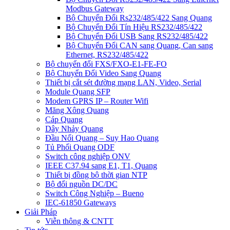
Modbus Gateway
Bộ Chuyển Đổi Rs232/485/422 Sang Quang
Bộ Chuyển Đổi Tín Hiệu RS232/485/422
Bộ Chuyển Đổi USB Sang RS232/485/422
Bộ Chuyển Đổi CAN sang Quang, Can sang
Ethernet, RS232/485/422
Bộ chuyển đổi FXS/FXO-E1-FE-FO
Bộ Chuyển Đổi Video Sang Quang
Thiết bị cắt sét đường mạng LAN, Video, Serial
Module Quang SFP
Modem GPRS IP – Router Wifi
Măng Xông Quang
Cáp Quang
Dây Nhảy Quang
Đầu Nối Quang – Suy Hao Quang
Tủ Phối Quang ODF
Switch công nghiệp ONV
IEEE C37.94 sang E1, T1, Quang
Thiết bị đồng bộ thời gian NTP
Bộ đổi nguồn DC/DC
Switch Công Nghiệp – Bueno
IEC-61850 Gateways
Giải Pháp
Viễn thông & CNTT