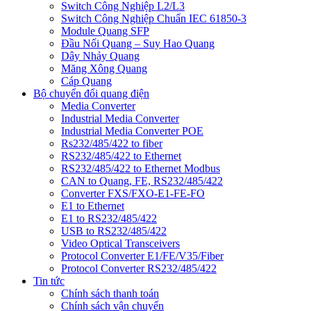
Switch Công Nghiệp L2/L3
Switch Công Nghiệp Chuẩn IEC 61850-3
Module Quang SFP
Đầu Nối Quang – Suy Hao Quang
Dây Nhảy Quang
Măng Xông Quang
Cáp Quang
Bộ chuyển đổi quang điện
Media Converter
Industrial Media Converter
Industrial Media Converter POE
Rs232/485/422 to fiber
RS232/485/422 to Ethernet
RS232/485/422 to Ethernet Modbus
CAN to Quang, FE, RS232/485/422
Converter FXS/FXO-E1-FE-FO
E1 to Ethernet
E1 to RS232/485/422
USB to RS232/485/422
Video Optical Transceivers
Protocol Converter E1/FE/V35/Fiber
Protocol Converter RS232/485/422
Tin tức
Chính sách thanh toán
Chính sách vận chuyển