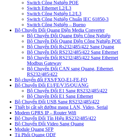
Switch Công Nghiệp POE
Switch Ethernet L2/L3
Switch Công Nghiệp L2/L3
Switch Công Nghiệp Chuẩn IEC 61850-3
Switch Công Nghiệp – Bueno
Bộ Chuyển Đổi Quang Điện Media Converter
Bộ Chuyển Đổi Quang Điện Công Nghiệp
Bộ Chuyển Đổi Quang Điện Công Nghiệp POE
Bộ Chuyển Đổi Rs232/485/422 Sang Quang
Bộ Chuyển Đổi RS232/485/422 Sang Ethernet
Bộ Chuyển Đổi RS232/485/422 Sang Ethernet
Modbus Gateway
Bộ Chuyển Đổi CAN sang Quang, Ethernet,
RS232/485/422
Bộ chuyển đổi FXS/FXO-E1-FE-FO
Bộ Chuyển Đổi E1/FE/V35/QUANG
Bộ Chuyển Đổi E1 Sang RS232/485/422
Bộ Chuyển Đổi E1 Sang Ethernet
Bộ Chuyển Đổi USB Sang RS232/485/422
Thiết bị cắt sét đường mạng LAN, Video, Serial
Modem GPRS IP – Router Wifi
Bộ Chuyển Đổi Tín Hiệu RS232/485/422
Bộ Chuyển Đổi Video Sang Quang
Module Quang SFP
Tủ Phối Quang ODF