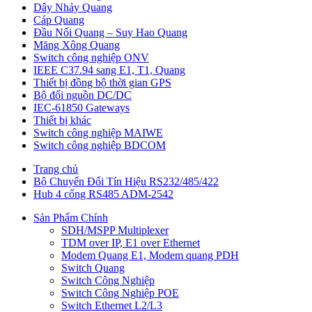
Dây Nhảy Quang
Cáp Quang
Đầu Nối Quang – Suy Hao Quang
Măng Xông Quang
Switch công nghiệp ONV
IEEE C37.94 sang E1, T1, Quang
Thiết bị đồng bộ thời gian GPS
Bộ đổi nguồn DC/DC
IEC-61850 Gateways
Thiết bị khác
Switch công nghiệp MAIWE
Switch công nghiệp BDCOM
Trang chủ
Bộ Chuyển Đổi Tín Hiệu RS232/485/422
Hub 4 cổng RS485 ADM-2542
Sản Phẩm Chính
SDH/MSPP Multiplexer
TDM over IP, E1 over Ethernet
Modem Quang E1, Modem quang PDH
Switch Quang
Switch Công Nghiệp
Switch Công Nghiệp POE
Switch Ethernet L2/L3