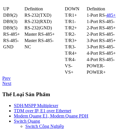
UP
Definition
DOWN
Definition
DB9(2)
RS-232(TXD)
T/R1+
1-Port RS-
485+
DB9(3)
RS-232(RXD)
T/R1-
1-Port RS-485-
DB9(5)
RS-232(GND)
T/R2+
2-Port RS-485+
RS-485+
Master RS-485+
T/R2-
2-Port RS-485-
RS-485-
Master RS-485-
T/R3+
3-Port RS-485+
GND
NC
T/R3-
3-Port RS-485-
T/R4+
4-Port RS-485+
T/R4-
4-Port RS-485-
VS-
POWER-
VS+
POWER+
Prev
Next
Thể Loại Sản Phẩm
SDH/MSPP Multiplexer
TDM over IP, E1 over Ethernet
Modem Quang E1, Modem Quang PDH
Switch Quang
Switch Công Nghiệp