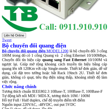
Liên hệ Online
Tweet
Bộ chuyển đổi quang điện
Bộ chuyển đổi quang điện
MODEL1200
là bộ chuyển đổi 3 cổng
100M trong đó có 1 cổng Quang và 2 cổng Ethernet 10/100Mbps.
Chuyển đổi tín hiệu cáp
quang sang Fast Ethernet
10/100M và
ngược lại. Giúp mở rộng khoảng cách truyền tín hiệu bằng cáp
quang lên tới 120Km với cáp Single-mode. Thiết kế đơn giản, dễ sử
dụng, cài đặt treo tường hoặc bắt Rack 19inch 2U. Thiết kế đơn
giản, không có quạt, tiêu thụ điện năng thấp, khoảng nhiệt độ làm
việc rộng.
Chức năng chính
Tương thích chuẩn IEEE802.3 10Base-T, 100Base-T, 100Base-F
Tự động kết nối MDI / MDI-X, tương thích 10M / 100M
Hỗ trợ Full / Half duplex, chế độ truyền điểm tới điểm
Nguồn input 220VAC, -48VDC, out put 5VDC
Cắm là chạy, dễ sử dụng, lắp đặt