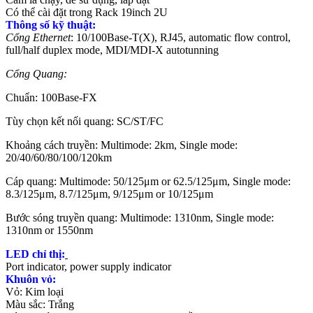
Có thể cài đặt trong Rack 19inch 2U
Thông số kỹ thuật:
Cổng Ethernet
: 10/100Base-T(X), RJ45, automatic flow control,
full/half duplex mode, MDI/MDI-X autotunning
Cổng Quang:
Chuẩn: 100Base-FX
Tùy chọn kết nối quang: SC/ST/FC
Khoảng cách truyền: Multimode: 2km, Single mode:
20/40/60/80/100/120km
Cáp quang: Multimode: 50/125μm or 62.5/125μm, Single mode:
8.3/125μm, 8.7/125μm, 9/125μm or 10/125μm
Bước sóng truyền quang: Multimode: 1310nm, Single mode:
1310nm or 1550nm
LED chỉ thị:
Port indicator, power supply indicator
Khuôn vỏ:
Vỏ: Kim loại
Màu sắc: Trắng