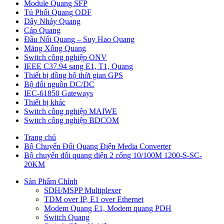
Module Quang SFP
Tủ Phối Quang ODF
Dây Nhảy Quang
Cáp Quang
Đầu Nối Quang – Suy Hao Quang
Măng Xông Quang
Switch công nghiệp ONV
IEEE C37.94 sang E1, T1, Quang
Thiết bị đồng bộ thời gian GPS
Bộ đổi nguồn DC/DC
IEC-61850 Gateways
Thiết bị khác
Switch công nghiệp MAIWE
Switch công nghiệp BDCOM
Trang chủ
Bộ Chuyển Đổi Quang Điện Media Converter
Bộ chuyển đổi quang điện 2 cổng 10/100M 1200-S-SC-
20KM
Sản Phẩm Chính
SDH/MSPP Multiplexer
TDM over IP, E1 over Ethernet
Modem Quang E1, Modem quang PDH
Switch Quang