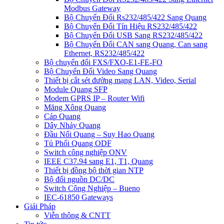
Modbus Gateway
Bộ Chuyển Đổi Rs232/485/422 Sang Quang
Bộ Chuyển Đổi Tín Hiệu RS232/485/422
Bộ Chuyển Đổi USB Sang RS232/485/422
Bộ Chuyển Đổi CAN sang Quang, Can sang
Ethernet, RS232/485/422
Bộ chuyển đổi FXS/FXO-E1-FE-FO
Bộ Chuyển Đổi Video Sang Quang
Thiết bị cắt sét đường mạng LAN, Video, Serial
Module Quang SFP
Modem GPRS IP – Router Wifi
Măng Xông Quang
Cáp Quang
Dây Nhảy Quang
Đầu Nối Quang – Suy Hao Quang
Tủ Phối Quang ODF
Switch công nghiệp ONV
IEEE C37.94 sang E1, T1, Quang
Thiết bị đồng bộ thời gian NTP
Bộ đổi nguồn DC/DC
Switch Công Nghiệp – Bueno
IEC-61850 Gateways
Giải Pháp
Viễn thông & CNTT