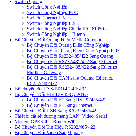
Switch Quang
Switch Công Nghiệp
Switch Công Nghiệp POE
Switch Ethernet L2/L3
Switch Công Nghiệp L2/L3
Switch Công Nghiệp Chuẩn IEC 61850-3
Switch Công Nghiệp – Bueno
Bộ Chuyển Đổi Quang Điện Media Converter
Bộ Chuyển Đổi Quang Điện Công Nghiệp
Bộ Chuyển Đổi Quang Điện Công Nghiệp POE
Bộ Chuyển Đổi Rs232/485/422 Sang Quang
Bộ Chuyển Đổi RS232/485/422 Sang Ethernet
Bộ Chuyển Đổi RS232/485/422 Sang Ethernet
Modbus Gateway
Bộ Chuyển Đổi CAN sang Quang, Ethernet,
RS232/485/422
Bộ chuyển đổi FXS/FXO-E1-FE-FO
Bộ Chuyển Đổi E1/FE/V35/QUANG
Bộ Chuyển Đổi E1 Sang RS232/485/422
Bộ Chuyển Đổi E1 Sang Ethernet
Bộ Chuyển Đổi USB Sang RS232/485/422
Thiết bị cắt sét đường mạng LAN, Video, Serial
Modem GPRS IP – Router Wifi
Bộ Chuyển Đổi Tín Hiệu RS232/485/422
Bộ Chuyển Đổi Video Sang Quang