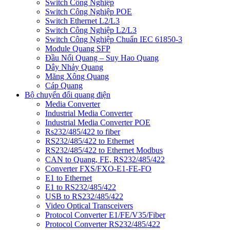
Switch Công Nghiệp
Switch Công Nghiệp POE
Switch Ethernet L2/L3
Switch Công Nghiệp L2/L3
Switch Công Nghiệp Chuẩn IEC 61850-3
Module Quang SFP
Đầu Nối Quang – Suy Hao Quang
Dây Nhảy Quang
Măng Xông Quang
Cáp Quang
Bộ chuyển đổi quang điện
Media Converter
Industrial Media Converter
Industrial Media Converter POE
Rs232/485/422 to fiber
RS232/485/422 to Ethernet
RS232/485/422 to Ethernet Modbus
CAN to Quang, FE, RS232/485/422
Converter FXS/FXO-E1-FE-FO
E1 to Ethernet
E1 to RS232/485/422
USB to RS232/485/422
Video Optical Transceivers
Protocol Converter E1/FE/V35/Fiber
Protocol Converter RS232/485/422