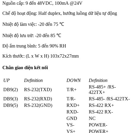
Nguồn cấp: 9 đến 48VDC, 100mA @24V
Chế độ hoạt động: Half duplex, hướng luồng dữ liệu tự động
Nhiệt độ làm việc: -20 đến 75 ℃
Nhiệt độ lưu trữ: -20 đến 85 ℃
Độ ẩm trung bình: 5 đến 90% RH
Kích thước: (L x W x H) 103x72x27mm
Chân giao diện kết nối
UP
Definition
DOWN
Definition
RS-485+ /RS-
DB9(2)
RS-232(TXD)
T/R+
422TX+
DB9(3)
RS-232(RXD)
T/R-
RS-485- /RS-422TX-
DB9(5)
RS-232(GND)
RXD+
RS-422 RX+
RXD-
RS-422 RX-
GND
NC
VS-
POWER-
VS+
POWER+