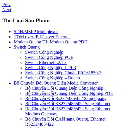
Prev
Next
Thể Loại Sản Phẩm
SDH/MSPP Multiplexer
TDM over IP, E1 over Ethernet
Modem Quang E1, Modem Quang PDH
Switch Quang
Switch Công Nghiệp
Switch Công Nghiệp POE
Switch Ethernet L2/L3
Switch Công Nghiệp L2/L3
Switch Công Nghiệp Chuẩn IEC 61850-3
Switch Công Nghiệp – Bueno
Bộ Chuyển Đổi Quang Điện Media Converter
Bộ Chuyển Đổi Quang Điện Công Nghiệp
Bộ Chuyển Đổi Quang Điện Công Nghiệp POE
Bộ Chuyển Đổi Rs232/485/422 Sang Quang
Bộ Chuyển Đổi RS232/485/422 Sang Ethernet
Bộ Chuyển Đổi RS232/485/422 Sang Ethernet
Modbus Gateway
Bộ Chuyển Đổi CAN sang Quang, Ethernet,
RS232/485/422