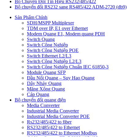
Bộ Chuyển Đổi Tín Hiệu RS232/485/422
Bộ chuyển đổi RS232 sang RS485/422 ADM-2720 (db9)
Sản Phẩm Chính
SDH/MSPP Multiplexer
TDM over IP, E1 over Ethernet
Modem Quang E1, Modem quang PDH
Switch Quang
Switch Công Nghiệp
Switch Công Nghiệp POE
Switch Ethernet L2/L3
Switch Công Nghiệp L2/L3
Switch Công Nghiệp Chuẩn IEC 61850-3
Module Quang SFP
Đầu Nối Quang – Suy Hao Quang
Dây Nhảy Quang
Măng Xông Quang
Cáp Quang
Bộ chuyển đổi quang điện
Media Converter
Industrial Media Converter
Industrial Media Converter POE
Rs232/485/422 to fiber
RS232/485/422 to Ethernet
RS232/485/422 to Ethernet Modbus