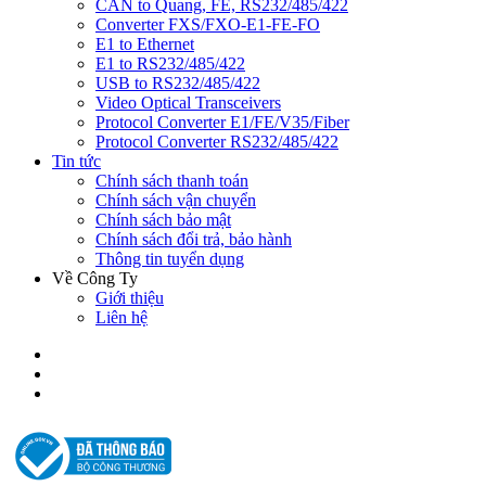
CAN to Quang, FE, RS232/485/422
Converter FXS/FXO-E1-FE-FO
E1 to Ethernet
E1 to RS232/485/422
USB to RS232/485/422
Video Optical Transceivers
Protocol Converter E1/FE/V35/Fiber
Protocol Converter RS232/485/422
Tin tức
Chính sách thanh toán
Chính sách vận chuyển
Chính sách bảo mật
Chính sách đổi trả, bảo hành
Thông tin tuyển dụng
Về Công Ty
Giới thiệu
Liên hệ