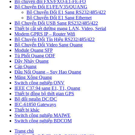
Bộ chuyển đổi FXS/FXO-E1-FE-FO
Bộ Chuyển Đổi E1/FE/V35/QUANG
Bộ Chuyển Đổi E1 Sang RS232/485/422
Bộ Chuyển Đổi E1 Sang Ethernet
Bộ Chuyển Đổi USB Sang RS232/485/422
Thiết bị cắt sét đường mạng LAN, Video, Serial
Modem GPRS IP – Router Wifi
Bộ Chuyển Đổi Tín Hiệu RS232/485/422
Bộ Chuyển Đổi Video Sang Quang
Module Quang SFP
Tủ Phối Quang ODF
Dây Nhảy Quang
Cáp Quang
Đầu Nối Quang – Suy Hao Quang
Măng Xông Quang
Switch công nghiệp ONV
IEEE C37.94 sang E1, T1, Quang
Thiết bị đồng bộ thời gian GPS
Bộ đổi nguồn DC/DC
IEC-61850 Gateways
Thiết bị khác
Switch công nghiệp MAIWE
Switch công nghiệp BDCOM
Trang chủ