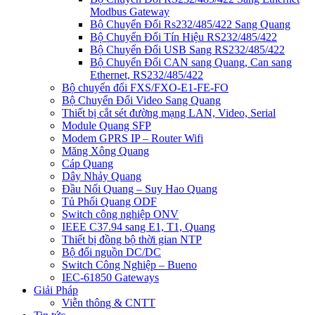
Modbus Gateway
Bộ Chuyển Đổi Rs232/485/422 Sang Quang
Bộ Chuyển Đổi Tín Hiệu RS232/485/422
Bộ Chuyển Đổi USB Sang RS232/485/422
Bộ Chuyển Đổi CAN sang Quang, Can sang
Ethernet, RS232/485/422
Bộ chuyển đổi FXS/FXO-E1-FE-FO
Bộ Chuyển Đổi Video Sang Quang
Thiết bị cắt sét đường mạng LAN, Video, Serial
Module Quang SFP
Modem GPRS IP – Router Wifi
Măng Xông Quang
Cáp Quang
Dây Nhảy Quang
Đầu Nối Quang – Suy Hao Quang
Tủ Phối Quang ODF
Switch công nghiệp ONV
IEEE C37.94 sang E1, T1, Quang
Thiết bị đồng bộ thời gian NTP
Bộ đổi nguồn DC/DC
Switch Công Nghiệp – Bueno
IEC-61850 Gateways
Giải Pháp
Viễn thông & CNTT